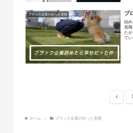
ブ
ブラック企業の狂った実態
始め
退職
たが
てい
前
へ
ホーム
ブラック企業の狂った実態