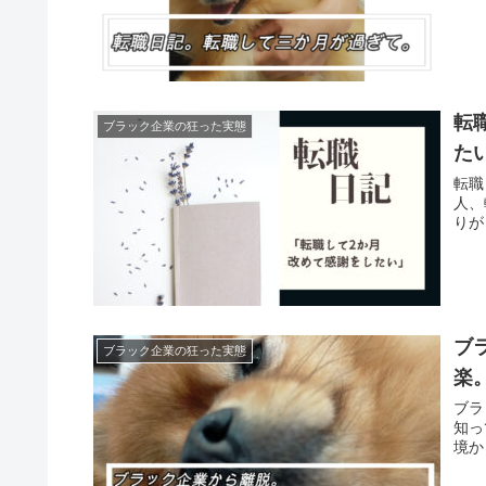
転
ブラック企業の狂った実態
た
転職
人、
りが
ブ
ブラック企業の狂った実態
楽
ブラ
知っ
境か