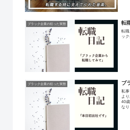
転
ブラック企業の狂った実態
転職
ック
ブ
ブラック企業の狂った実態
私事
より
40
なり