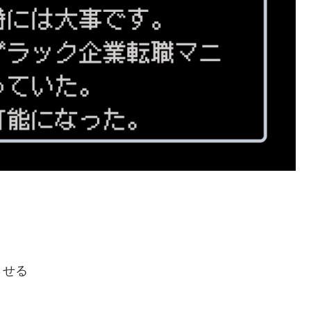
。
く
させる