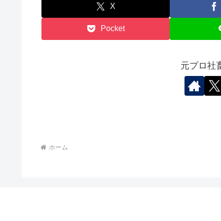
X
Pocket
元プロ社
ホーム