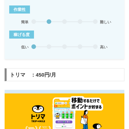
作業性
簡単
難しい
稼げる度
低い
高い
トリマ ：450円/月