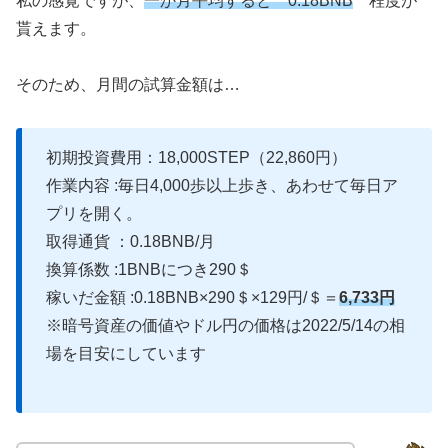
私の感覚ですが、
一か月平均すると 0.18BNB
程度が
貰えます。
そのため、月間の試算金額は…
初期投資費用：18,000STEP（22,860円）
作業内容 :毎日4,000歩以上歩き、あわせて毎日ア
プリを開く。
取得通貨 ：0.18BNB/月
換算係数 :1BNBにつき290＄
稼いだ金額 :0.18BNB×290＄×129円/＄＝
6,733円
※暗号資産の価値やドル円の価格は2022/5/14の相
場を目安にしています