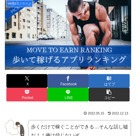
WEB3.0ノススメ
X
Facebook
はてブ
Pocket
LINE
コピー
2022.05.15
2022.12.13
歩くだけで稼ぐことができる…そんな話し嘘
だ！！俺は信じないぞ。