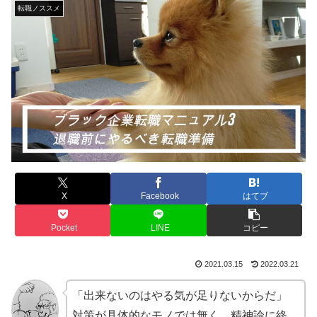
転職ノススメ
X
Facebook
はてブ
Pocket
LINE
コピー
2021.03.15
2022.03.21
「出来ないのはやる気が足りないからだ」
対策が具体的なモノでは無く、精神論に終