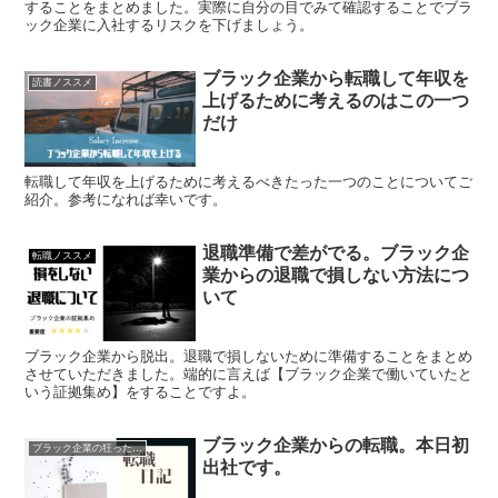
することをまとめました。実際に自分の目でみて確認することでブラ
ック企業に入社するリスクを下げましょう。
ブラック企業から転職して年収を
読書ノススメ
上げるために考えるのはこの一つ
だけ
転職して年収を上げるために考えるべきたった一つのことについてご
紹介。参考になれば幸いです。
退職準備で差がでる。ブラック企
転職ノススメ
業からの退職で損しない方法につ
いて
ブラック企業から脱出。退職で損しないために準備することをまとめ
させていただきました。端的に言えば【ブラック企業で働いていたと
いう証拠集め】をすることですよ。
ブラック企業からの転職。本日初
ブラック企業の狂った実態
出社です。