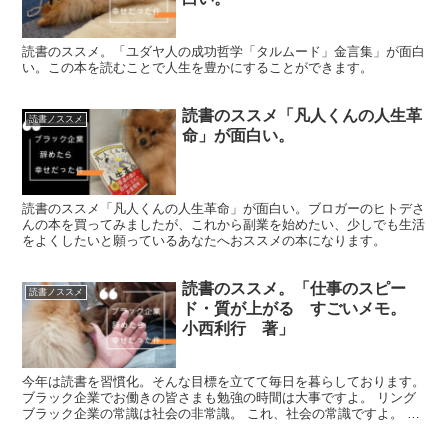
読書のススメ。「ユダヤ人の成功哲学「タルムード」金言集」が面白
い。この本を読むことで人生を豊かにすることができます。
読書のススメ「凡人くんの人生革
読書ノススメ
命」が面白い。
読書のススメ「凡人くんの人生革命」が面白い。ブロガーのヒトデさ
んの本を買ってみましたが、これから副業を始めたい、少しでも生活
をよくしたいと願っているあなたへおススメの本になります。
読書のススメ。「仕事のスピー
読書ノススメ
ド・質が上がる すごいメモ。
小西利行 著」
今年は読書を習慣化。そんな目標を立てて毎日を暮らしております。
ブラック企業でお働きの皆さまも勉強の時間は大事ですよ。 リング
ブラック企業の常識は社会の非常識。 これ、社会の常識ですよ。 と
いうことで今回読まさせていただいた本がこちら「仕...