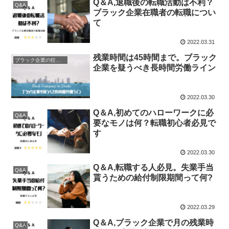
Q＆A,退職後の転職活動は不利？
Q&A
ブラック企業在職者の転職につい
て
2022.03.31
残業時間は45時間まで。ブラック
ブラック企業の狂った実態
企業を疑うべき長時間労働ライン
2022.03.30
Q＆A,初めてのハローワークに必
Q&A
要なモノは何？転職初心者必見で
す
2022.03.30
Q＆A,転職する人必見。失業手当
Q&A
貰うための給付制限期間って何?
2022.03.29
Q＆A,ブラック企業で月の残業時
Q&A